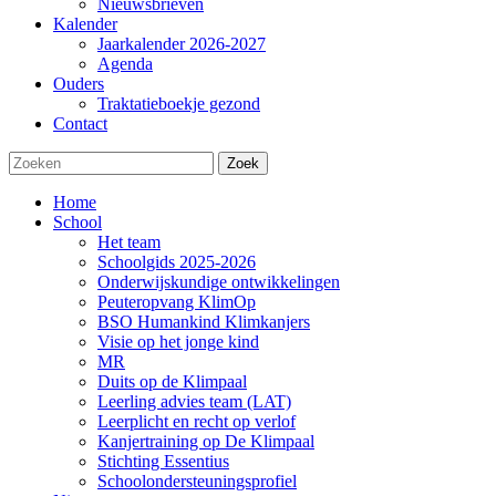
Nieuwsbrieven
Kalender
Jaarkalender 2026-2027
Agenda
Ouders
Traktatieboekje gezond
Contact
Zoek
Home
School
Het team
Schoolgids 2025-2026
Onderwijskundige ontwikkelingen
Peuteropvang KlimOp
BSO Humankind Klimkanjers
Visie op het jonge kind
MR
Duits op de Klimpaal
Leerling advies team (LAT)
Leerplicht en recht op verlof
Kanjertraining op De Klimpaal
Stichting Essentius
Schoolondersteuningsprofiel