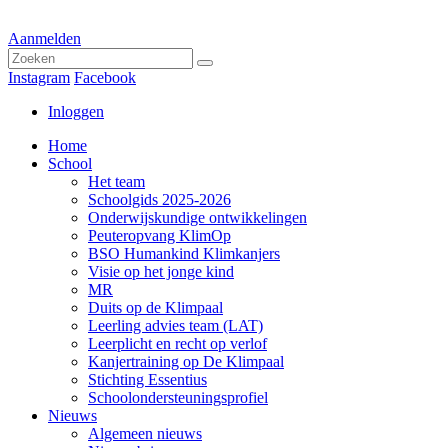
Aanmelden
Instagram
Facebook
Inloggen
Home
School
Het team
Schoolgids 2025-2026
Onderwijskundige ontwikkelingen
Peuteropvang KlimOp
BSO Humankind Klimkanjers
Visie op het jonge kind
MR
Duits op de Klimpaal
Leerling advies team (LAT)
Leerplicht en recht op verlof
Kanjertraining op De Klimpaal
Stichting Essentius
Schoolondersteuningsprofiel
Nieuws
Algemeen nieuws