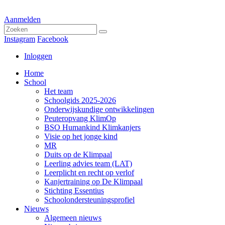
Aanmelden
Instagram
Facebook
Inloggen
Home
School
Het team
Schoolgids 2025-2026
Onderwijskundige ontwikkelingen
Peuteropvang KlimOp
BSO Humankind Klimkanjers
Visie op het jonge kind
MR
Duits op de Klimpaal
Leerling advies team (LAT)
Leerplicht en recht op verlof
Kanjertraining op De Klimpaal
Stichting Essentius
Schoolondersteuningsprofiel
Nieuws
Algemeen nieuws