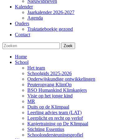
Nieuwsbrieven
Kalender
Jaarkalender 2026-2027
Agenda
Ouders
Traktatieboekje gezond
Contact
Zoek
Home
School
Het team
Schoolgids 2025-2026
Onderwijskundige ontwikkelingen
Peuteropvang KlimOp
BSO Humankind Klimkanjers
Visie op het jonge kind
MR
Duits op de Klimpaal
Leerling advies team (LAT)
Leerplicht en recht op verlof
Kanjertraining op De Klimpaal
Stichting Essentius
Schoolondersteuningsprofiel